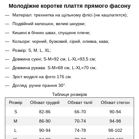
Молодіжне коротке плаття прямого фасону
Матеріал: трехнитка на щільному флісі (не кашлатится);
Подвійний капюшон, великі шнурки;
Кишені в бічних швах, спущене плече;
Кольори: чорний, бузковий, сірий, оливка, кава;
Розмір: S, M, L, XL;
Довжина сукні; S-M=92 см, L-XL=93,5 см;
Довжина рукава: S-M=68 см, L-XL=70 см;
Зріст моделі на фото 176 см.
Догляд: ручне прання 30°.
Таблиця розмірів
Розмір
Обхват грудей
Обхват талії
Обхват стегон
S
82-86
66-70
90-94
M
86-90
70-74
94-98
L
90-94
74-78
98-102