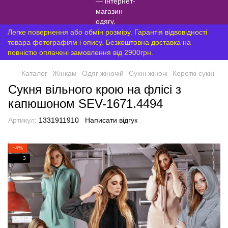
Легке повернення або обмін розміру. Гарантія відвовідності
товара фотографіям і опису. Безкоштовна доставка на
повністю оплачені замовлення від 2900грн.
Каталог
Жінкам
Одяг жіночій
Сукні жіночі
Короткі сукні
Сукня вільного крою на флісі з
капюшоном SEV-1671.4494
Артикул:
1331911910
Написати відгук
−4%
3