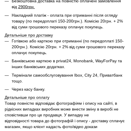
Безкоштовна доставка на повністю оплачені замовлення
від
2900грн.
Накладний платіж - оплата при отриманні після огляду
товару (по передоплаті 150-200грн.). Комісію 20грн. + 2%
від суми грошового переказу оплачує покупець.
Детальніше про доставку
Готівкою або карткою при отриманні (по передоплаті 150-
200грн.). Комісію 20грн. + 2% від суми грошового переказу
оплачує покупець.
Банківською карткою в privat24, Monobank, WayForPay та
інших банківських додатках.
Термінали самообслуговування Ibox, City 24, Приватбанк
тощо.
Через касу банку.
Детальніше про оплату
Товар повністю відповідає фотографіям і опису на сайті, в
рідкісних випадках виробник може внести зміну в виробі не
сповістивши про це продавця. У випадку не
відповідності товара до фотографій і опису - доставку сплачує
магазин, якщо клієнт надасть фото/відео докази