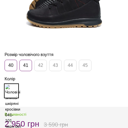
Розмір чоловічого взуття
40
41
42
43
44
45
Колір
В наявності
2 950 грн
3 590 грн