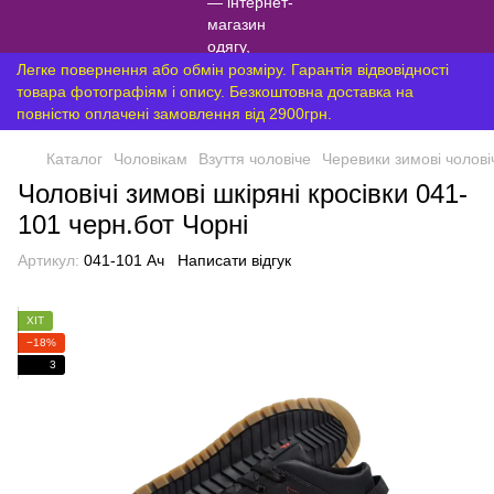
Легке повернення або обмін розміру. Гарантія відвовідності
товара фотографіям і опису. Безкоштовна доставка на
повністю оплачені замовлення від 2900грн.
Каталог
Чоловікам
Взуття чоловіче
Черевики зимові чолові
Чоловічі зимові шкіряні кросівки 041-
101 черн.бот Чорні
Артикул:
041-101 Ач
Написати відгук
ХІТ
−18%
3