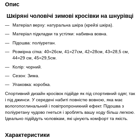
Опис
Шкіряні чоловічі зимові кросівки на шнурівці
Матеріал верху: натуральна шкіра (крейзі шкіра).
Матеріал підкладки та устілки: набивна вовна.
Підошва: поліуретан.
Розмірна сітка: 40=26см, 41=27см, 42=28см, 43=28,5 см,
44=29 см, 45=29,5см.
Колір: чорний.
Сезон: Зима.
Упаковка: коробка.
Спортивний дизайн кросівок підійде як під спортивний одяг, так
і під джинси. У середені набиті повністю вовною, яка має
вологопоглинальний і повітропроникний ефект. Підошва з
поліуретану чудово гнеться і зроблять вашу ходу більш легкою.
Ідеально підійдуть чоловікам, які цінують комфорт та якість.
Характеристики