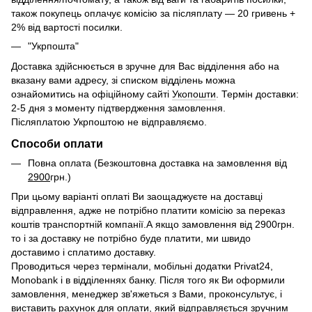
також покупець оплачує комісію за післяплату — 20 гривень +
2% від вартості посилки.
"Укрпошта"
Доставка здійснюється в зручне для Вас відділення або на
вказану вами адресу, зі списком відділень можна
ознайомитись на офіційному сайті
Укопошти
. Термін доставки:
2-5 дня з моменту підтвердження замовлення.
Післяплатою Укрпоштою не відправляємо.
Способи оплати
Повна оплата (Безкоштовна доставка на замовлення від
2900
грн.)
При цьому варіанті оплаті Ви заощаджуєте на доставці
відправлення, адже не потрібно платити комісію за переказ
коштів транспортній компанії.А якщо замовлення від 2900грн.
то і за доставку не потрібно буде платити, ми швидо
доставимо і сплатимо доставку.
Проводиться через термінали, мобільні додатки Privat24,
Monobank і в відділеннях банку. Після того як Ви оформили
замовлення, менеджер зв'яжеться з Вами, проконсультує, і
виставить рахунок для оплати, який відправляється зручним