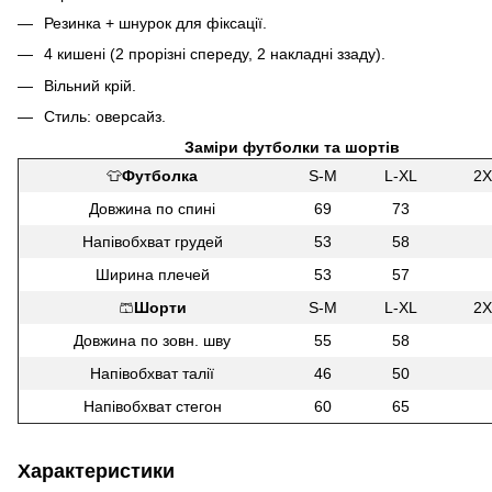
Резинка + шнурок для фіксації.
4 кишені (2 прорізні спереду, 2 накладні ззаду).
Вільний крій.
Стиль: оверсайз.
Заміри футболки та шортів
👕
Футболка
S-M
L-XL
2X
Довжина по спині
69
73
Напівобхват грудей
53
58
Ширина плечей
53
57
🩳
Шорти
S-M
L-XL
2X
Довжина по зовн. шву
55
58
Напівобхват талії
46
50
Напівобхват стегон
60
65
Характеристики