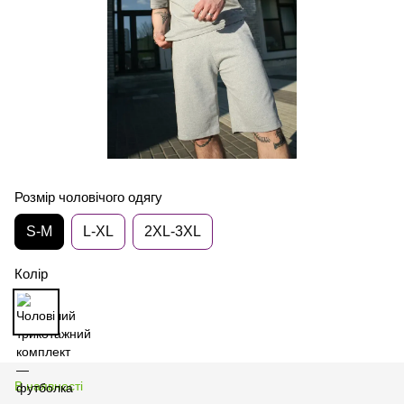
Розмір чоловічого одягу
S-M
L-XL
2XL-3XL
Колір
В наявності