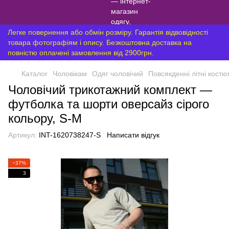
Легке повернення або обмін розміру. Гарантія відвовідності
товара фотографіям і опису. Безкоштовна доставка на
повністю оплачені замовлення від 2900грн.
Каталог
Чоловікам
Одяг чоловічий
Повсякденні літні кост
Чоловічий трикотажний комплект —
футболка та шорти оверсайз сірого
кольору, S-M
Артикул:
INT-1620738247-S
Написати відгук
−37%
3