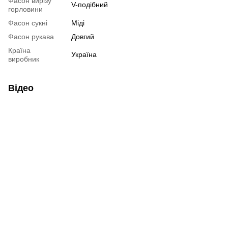
Фасон вирізу
V-подібний
горловини
Фасон сукні
Міді
Фасон рукава
Довгий
Країна
Україна
виробник
Відео