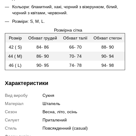
Кольори: блакитний, хакі, чорний з візерунком, білий,
чорний з квітами, червоний.
Розміри: S, M, L.
Розмірна сітка
Розмір
Обхват грудей
Обхват талії
Обхват стегон
42 ( S)
84- 86
66- 70
88- 90
44 ( M)
86- 90
70- 74
90- 94
46 ( L)
90- 95
74- 78
94- 98
Характеристики
Вид виробу
Сукня
Матеріал
Штапель
Сезон
Весна, літо, осінь
Силует
Приталений
Стиль
Повсякденний (casual)