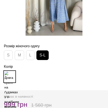
Розмір жіночого одягу
S
M
L
S-L
Колір
Немає в наявності
999 грн
1 560 грн