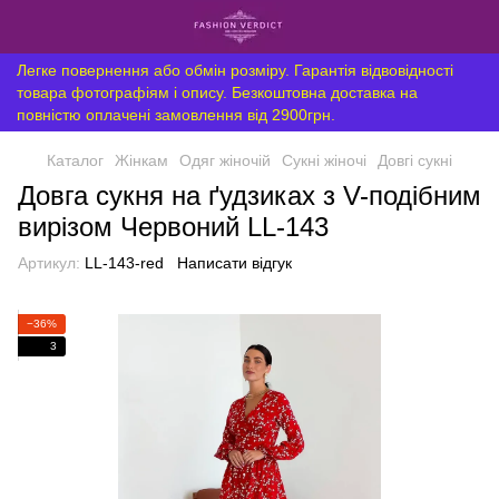
Легке повернення або обмін розміру. Гарантія відвовідності
товара фотографіям і опису. Безкоштовна доставка на
повністю оплачені замовлення від 2900грн.
Каталог
Жінкам
Одяг жіночій
Сукні жіночі
Довгі сукні
Довга сукня на ґудзиках з V-подібним
вирізом Червоний LL-143
Артикул:
LL-143-red
Написати відгук
−36%
3