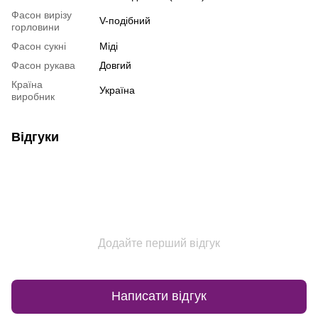
Фасон вирізу
V-подібний
горловини
Фасон сукні
Міді
Фасон рукава
Довгий
Країна
Україна
виробник
Відгуки
Додайте перший відгук
Написати відгук