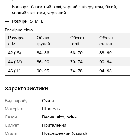
Кольори: блакитний, хакі, чорний з візерунком, білий,
чорний з квітами, червоний.
Розміри: S, M, L.
Розмірна сітка
Розмір<
Обхват
Обхват
Обхват
/td>
грудей
талії
стегон
42 ( S)
84- 86
66- 70
88- 90
44 ( M)
86- 90
70- 74
90- 94
46 ( L)
90- 95
74- 78
94- 98
Характеристики
Вид виробу
Сукня
Матеріал
Штапель
Сезон
Весна, літо, осінь
Силует
Приталений
Стиль
Повсякденний (casual)