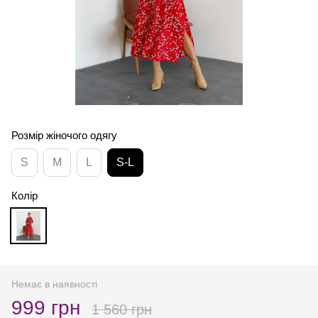
Розмір жіночого одягу
S
M
L
S-L
Колір
Немає в наявності
999 грн
1 560 грн