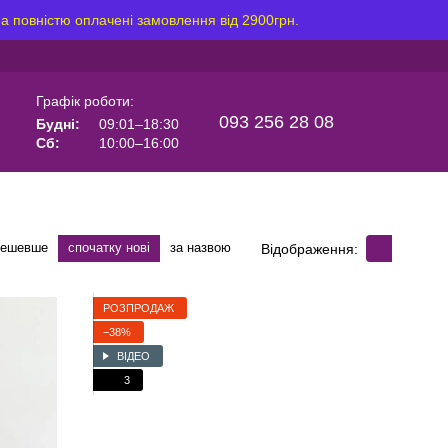
на повністю оплачені замовлення від 2900грн.
Графік роботи:
093 256 28 08
Будні:
09:01–18:30
Сб:
10:00–16:00
дешевше
спочатку нові
за назвою
Відображення:
РОЗПРОДАЖ
−38%
ВІДЕО
3