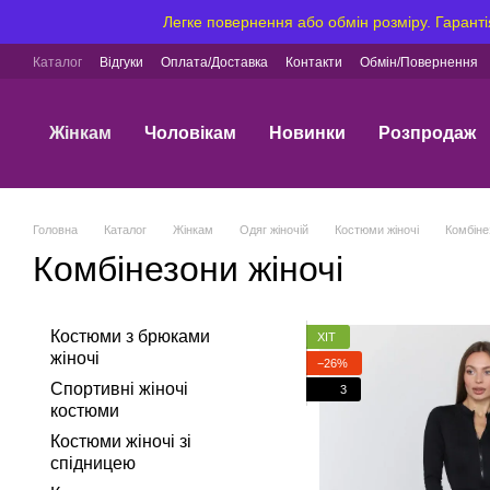
Перейти до основного контенту
Легке повернення або обмін розміру. Гаранті
Каталог
Відгуки
Оплата/Доставка
Контакти
Обмін/Повернення
Жінкам
Чоловікам
Новинки
Розпродаж
Головна
Каталог
Жінкам
Одяг жіночій
Костюми жіночі
Комбіне
Комбінезони жіночі
Костюми з брюками
ХІТ
жіночі
−26%
Спортивні жіночі
3
костюми
Костюми жіночі зі
спідницею