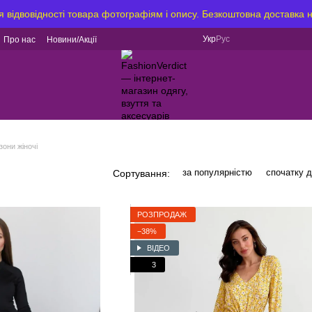
я відвовідності товара фотографіям і опису. Безкоштовна доставка 
Укр
Рус
Про нас
Новини/Акції
зони жіночі
за популярністю
спочатку 
Сортування:
РОЗПРОДАЖ
−38%
ВІДЕО
3