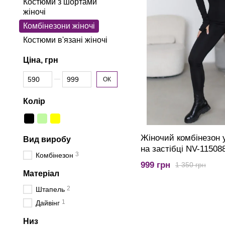
Костюми з шортами
жіночі
Комбінезони жіночі
Костюми в'язані жіночі
Ціна, грн
Від Ціна, грн
До Ціна, грн
ОК
Колір
Жіночий комбінезон 
Вид виробу
на застібці NV-11508
3
Комбінезон
999 грн
1 350 грн
Матеріал
2
Штапель
1
Дайвінг
Низ