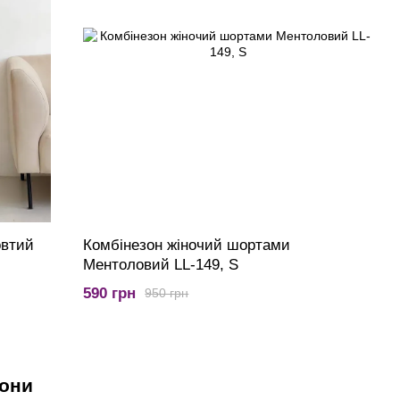
овтий
Комбінезон жіночий шортами
Ментоловий LL-149, S
590 грн
950 грн
зони