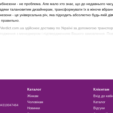
омбінезони - не проблема. Але мало хто знає, що до недавнього час
вдяки талановитим дизайнерам, трансформувати їх в жіноче вбрання, 
незони - це універсальна річ, яка підходить абсолютно будь-якій дів
и правильно.
Verdict.com.ua здійснює доставку по Україні за допомогою транспо
узгодження з менеджером і підтвердженням Вашого замовлення. Пове
цем.
ями,
Твій FashionVerdict.
Каталог
Клієнтам
Жінкам
Вхід до кабі
Чоловікам
Каталог
004310047464
Новинки
Відгуки