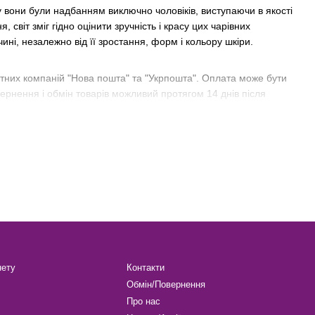
у вони були надбанням виключно чоловіків, виступаючи в якості
світ зміг гідно оцінити зручність і красу цих чарівних
чині, незалежно від її зростання, форм і кольору шкіри.
ртних компаній "Нова пошта" та "Укрпошта". Оплата може бути
рнення і обмін товарів можливий протягом 14 днів після
нету
Контакти
Обмін/Повернення
Про нас