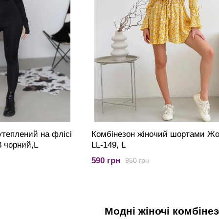
утеплений на флісі
Комбінезон жіночий шортами Ж
8 чорний,L
LL-149, L
590 грн
950 грн
Модні жіночі комбіне