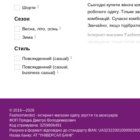
Сьогодні купити жіночі к
2
Шорти
робочого одягу. Тільки за
комбінацій. Сучасні комбі
Сезон
Звичайно, якщо підібрат
2
Весна, літо, осінь
Інтернет-магазин Fashion
1
Зима
проведена тільки після 
Стиль
отримання товару покуп
З найкращими побажанн
2
Повсякденний (casual)
Повсякденний (casual,
1
business casual)
© 2016—2026
FashionVerdict - інтернет-магазин одягу, взуття та аксесуарів
ФОП Прядка Дмитро Володимирович
Код отримувача: 3259806491
Рахунок в форматі відповідно до стандарту IBAN: UA323220010000026
Назва банку: АТ "УНІВЕРСАЛ БАНК"