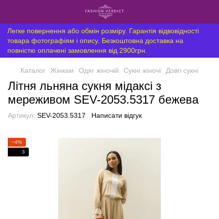
Легке повернення або обмін розміру. Гарантія відвовідності
товара фотографіям і опису. Безкоштовна доставка на
повністю оплачені замовлення від 2900грн.
Каталог
Жінкам
Одяг жіночій
Сукні жіночі
Довгі сукні
Літня льняна сукня мідаксі з
мереживом SEV-2053.5317 бежева
Артикул:
SEV-2053.5317
Написати відгук
−4%
3