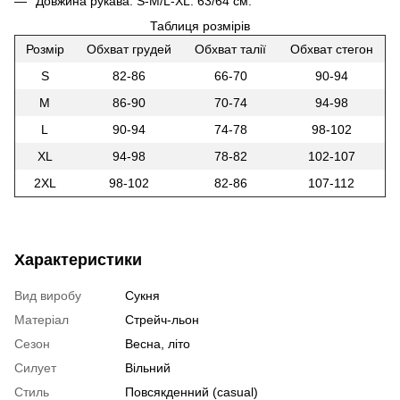
Довжина рукава: S-M/L-XL: 63/64 cм.
Таблиця розмірів
Розмір
Обхват грудей
Обхват талії
Обхват стегон
S
82-86
66-70
90-94
M
86-90
70-74
94-98
L
90-94
74-78
98-102
XL
94-98
78-82
102-107
2XL
98-102
82-86
107-112
Характеристики
Вид виробу
Сукня
Матеріал
Стрейч-льон
Сезон
Весна, літо
Силует
Вільний
Стиль
Повсякденний (casual)