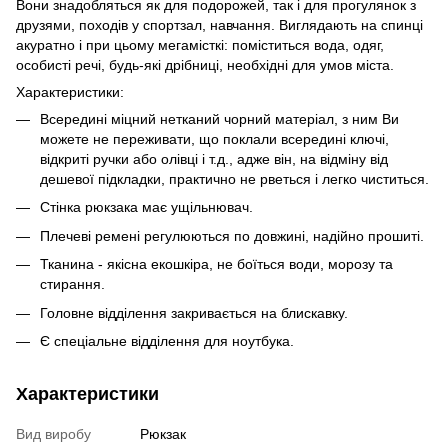
Вони знадобляться як для подорожей, так і для прогулянок з
друзями, походів у спортзал, навчання. Виглядають на спинці
акуратно і при цьому мегамісткі: поміститься вода, одяг,
особисті речі, будь-які дрібниці, необхідні для умов міста.
Характеристики:
Всередині міцний нетканий чорний матеріал, з ним Ви
можете не переживати, що поклали всередині ключі,
відкриті ручки або олівці і т.д., адже він, на відміну від
дешевої підкладки, практично не рветься і легко чиститься.
Стінка рюкзака має ущільнювач.
Плечеві ремені регулюються по довжині, надійно прошиті.
Тканина - якісна екошкіра, не боїться води, морозу та
стирання.
Головне відділення закривається на блискавку.
Є спеціальне відділення для ноутбука.
Характеристики
Вид виробу
Рюкзак