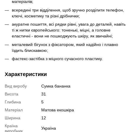
матеріалів;
всередині три відділення, щоб зручно розділити телефон,
ключі, косметику та різні дрібнички;
акуратне пошиття, всі рядки рівні, увага до деталей, навіть
ті ж нитки європейського: тоненькі, міцні, а головне
еластичні - вони не пошкоджують шкіру, як звичайні;
металевий бігунок з фіксатором, який надійно і плавно
їздить блискавкою;
фастекс-застібка з міцного сучасного пластику.
Характеристики
Вид виробу
Сумка бананка
Висота
31
Глибина
5
Матеріал
Матова екошкіра
Ширина
12
Країна
Україна
виробник