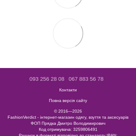
093 256 28 08
067 883 56 78
Контакти
Повна версія сайту
© 2016—2026
FashionVerdict - інтернет-магазин одягу, взуття та аксесуарів
ФОП Прядка Дмитро Володимирович
Код отримувача: 3259806491
Рахунок в форматі відповідно до стандарту IBAN: