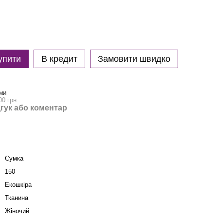
упити
В кредит
Замовити швидко
МИ
00 грн
гук або коментар
Сумка
150
Екошкіра
Тканина
Жіночий