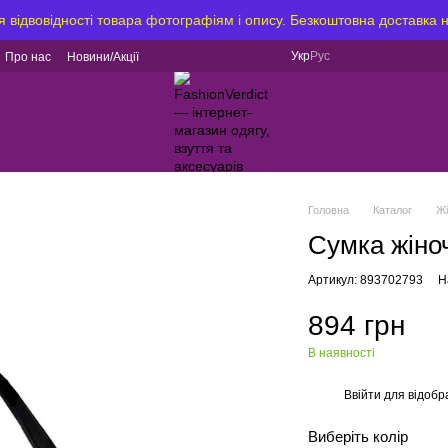
я відвовідності товара фотографіям і опису. Безкоштовна доставка 
Укр
Рус
Про нас
Новини/Акції
Головна
Каталог
Ж
Сумка жіно
Артикул: 893702793
Н
894 грн
В наявності
Ввійти
для відобр
%
Виберіть колір