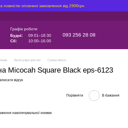
на повністю оплачені замовлення від 2900грн.
Графік роботи:
093 256 28 08
Будні:
09:01–18:30
Сб:
10:00–16:00
інкам
Аксесуари для неї
Сумки жіночі
ча Micocah Square Black eps-6123
аписати відгук
Порівняти
В бажання
аження накопичувальної знижки