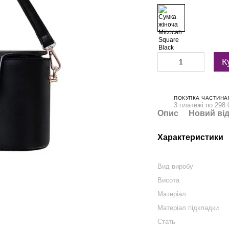
К
ПОКУПКА ЧАСТИНА
3 платежі по 298.
Опис
Новий від
Характеристики
Вид виробу
Висота
Матеріал
Матеріал підкладки
Стать