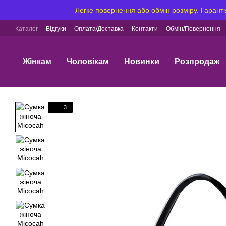
Перейти до основного контенту
Легке повернення або обмін розміру. Гаранті
Каталог
Відгуки
Оплата/Доставка
Контакти
Обмін/Повернення
Жінкам
Чоловікам
Новинки
Розпродаж
3