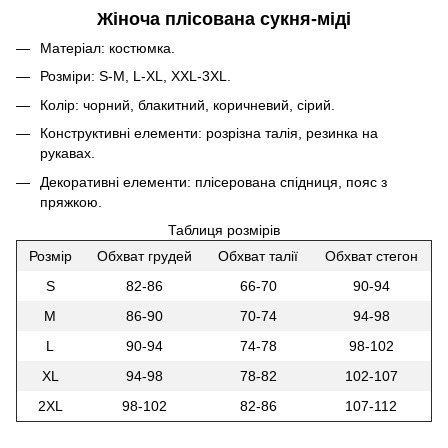
Жіноча плісована сукня-міді
Матеріал: костюмка.
Розміри: S-M, L-XL, XXL-3XL.
Колір: чорний, блакитний, коричневий, сірий.
Конструктивні елементи: розрізна талія, резинка на
рукавах.
Декоративні елементи: плісерована спідниця, пояс з
пряжкою.
Таблиця розмірів
Розмір
Обхват грудей
Обхват талії
Обхват стегон
S
82-86
66-70
90-94
M
86-90
70-74
94-98
L
90-94
74-78
98-102
XL
94-98
78-82
102-107
2XL
98-102
82-86
107-112