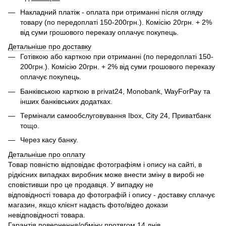
Накладний платіж - оплата при отриманні після огляду
товару (по передоплаті 150-200грн.). Комісію 20грн. + 2%
від суми грошового переказу оплачує покупець.
Детальніше про доставку
Готівкою або карткою при отриманні (по передоплаті 150-
200грн.). Комісію 20грн. + 2% від суми грошового переказу
оплачує покупець.
Банківською карткою в privat24, Monobank, WayForPay та
інших банківських додатках.
Термінали самообслуговування Ibox, City 24, Приватбанк
тощо.
Через касу банку.
Детальніше про оплату
Товар повністю відповідає фотографіям і опису на сайті, в
рідкісних випадках виробник може внести зміну в виробі не
сповістивши про це продавця. У випадку не
відповідності товара до фотографій і опису - доставку сплачує
магазин, якщо клієнт надасть фото/відео докази
невідповідності товара.
Гарантія повернення/обміну протягом 14 днів.