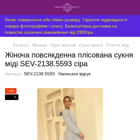
Легке повернення або обмін розміру. Гарантія відвовідності
товара фотографіям і опису. Безкоштовна доставка на
повністю оплачені замовлення від 2900грн.
Каталог
Жінкам
Одяг жіночій
Сукні жіночі
Плаття міді
Жіноча повсякденна плісована сукня
міді SEV-2138.5593 сіра
Артикул:
SEV-2138.5593
Написати відгук
−4%
3