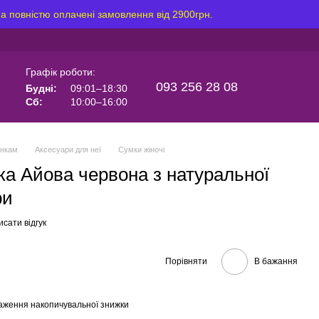
на повністю оплачені замовлення від 2900грн.
Графік роботи:
093 256 28 08
Будні:
09:01–18:30
Сб:
10:00–16:00
інкам
Аксесуари для неї
Сумки жіночі
ка Айова червона з натуральної
ри
сати відгук
Порівняти
В бажання
аження накопичувальної знижки