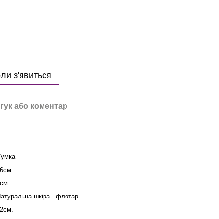
ли з'явиться
гук або коментар
Сумка
6см.
см.
атуральна шкіра - флотар
2см.