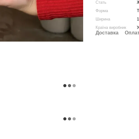
Стать
Форма
Т
Ширина
1
Країна виробник
У
Доставка
Опла