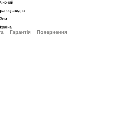
Жіночий
рапецієвидна
3см.
країна
та
Гарантія
Повернення