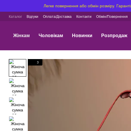
Перейти до основного контенту
Легке повернення або обмін розміру. Гаранті
Каталог
Відгуки
Оплата/Доставка
Контакти
Обмін/Повернення
Жінкам
Чоловікам
Новинки
Розпродаж
3