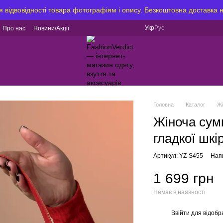
я відвовідності товара фотографіям і опису. Безкоштовна доставка 
Укр
Рус
Про нас
Новини/Акції
Головна
Каталог
Ж
Жіноча сум
гладкої шкі
Артикул: YZ-S455
Напи
1 699 грн
Немає в наявності
Ввійти
для відобр
%