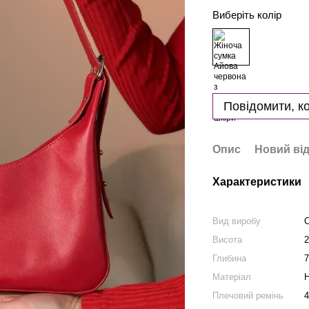
Виберіть колір
Повідомити, ко
Опис
Новий від
Характеристики
Вид виробу
Висота
2
Глибина
7
Матеріал
Н
Плечовий ремінь
4