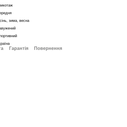
рикотаж
ередня
сінь, зима, весна
авужений
портивний
країна
та
Гарантія
Повернення