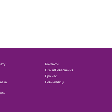
нету
Контакти
Обмін/Повернення
Про нас
авка
Новини/Акції
ежах