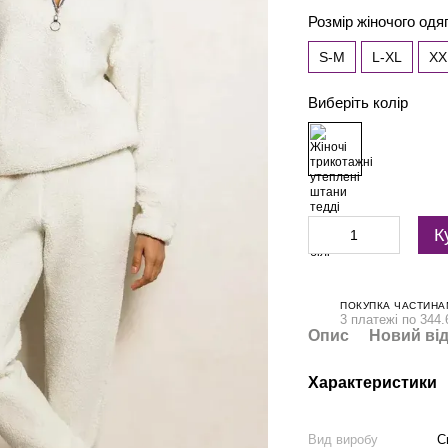
Розмір жіночого одя
S-М
L-XL
XX
Виберіть колір
К
ПОКУПКА ЧАСТИНА
3 платежі по 344.
Опис
Новий від
Характеристики
Вид виробу
С