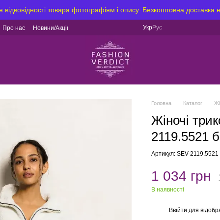
я відвовідності товара фотографіям і опису. Безкоштовна доставка 
Укр
Рус
Про нас
Новини/Акції
Головна
Каталог
Ж
Жіночі трик
2119.5521 б
Артикул: SEV-2119.5521
1 034 грн
В наявності
Ввійти
для відобр
%