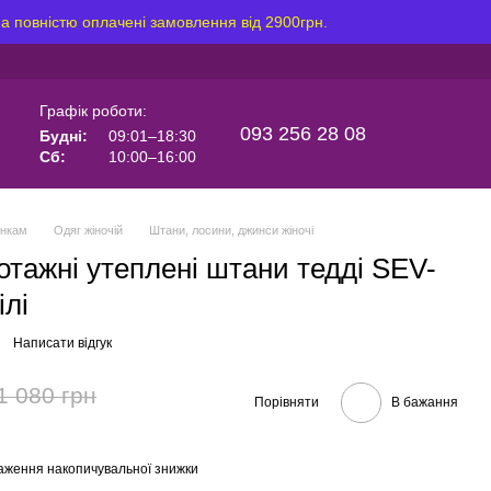
на повністю оплачені замовлення від 2900грн.
Графік роботи:
093 256 28 08
Будні:
09:01–18:30
Сб:
10:00–16:00
інкам
Одяг жіночій
Штани, лосини, джинси жіночі
отажні утеплені штани тедді SEV-
ілі
Написати відгук
1 080 грн
Порівняти
В бажання
аження накопичувальної знижки