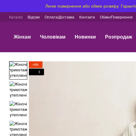
Перейти до основного контенту
Легке повернення або обмін розміру. Гаранті
Каталог
Відгуки
Оплата/Доставка
Контакти
Обмін/Повернення
Жінкам
Чоловікам
Новинки
Розпродаж
−4%
3