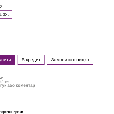
гу
L-3XL
упити
В кредит
Замовити швидко
МИ
67 грн
гук або коментар
портивні брюки