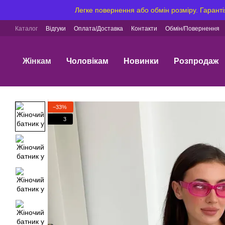
Перейти до основного контенту
Легке повернення або обмін розміру. Гаранті
Каталог
Відгуки
Оплата/Доставка
Контакти
Обмін/Повернення
Жінкам
Чоловікам
Новинки
Розпродаж
−33%
3