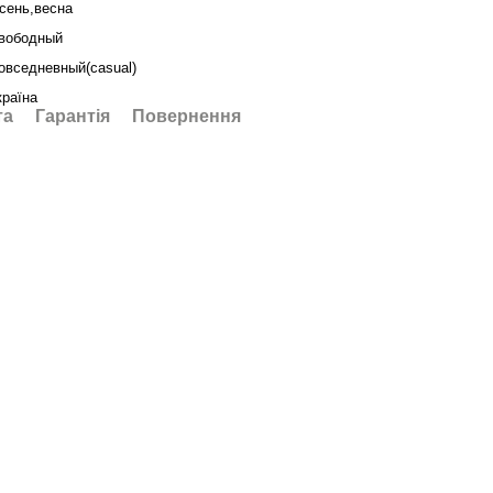
сень,весна
вободный
овседневный(casual)
країна
та
Гарантія
Повернення