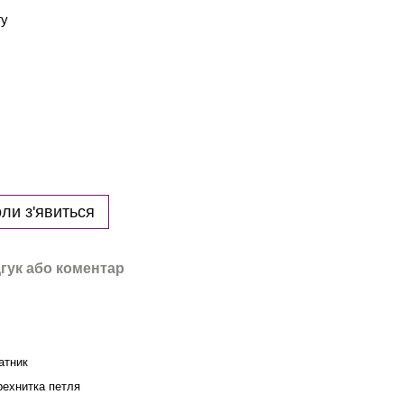
гу
ли з'явиться
гук або коментар
атник
рехнитка петля