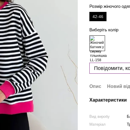
Розмір жіночого одя
42-46
Виберіть колір
Повідомити, ко
Опис
Новий від
Характеристики
Вид виробу
Б
Матеріал
Т