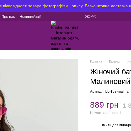
я відвовідності товара фотографіям і опису. Безкоштовна доставка 
Укр
Рус
Про нас
Новини/Акції
Головна
Каталог
Ж
Жіночий ба
Малиновий
Артикул: LL-158-malina
889 грн
1 
Немає в наявності
Ввійти
для відобр
%