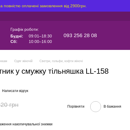
на повністю оплачені замовлення від 2900грн.
Графік роботи:
093 256 28 08
Будні:
09:01–18:30
Сб:
10:00–16:00
інкам
Одяг жіночій
Светри, гольфи, кофти жіночі
тник у смужку тільняшка LL-158
Написати відгук
320 грн
Порівняти
В бажання
аження накопичувальної знижки