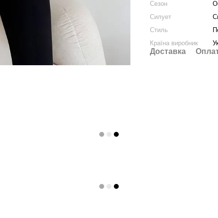
Сезон
О
Силует
С
Стиль
П
Країна виробник
У
Доставка
Опла