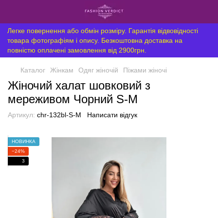
Легке повернення або обмін розміру. Гарантія відвовідності
товара фотографіям і опису. Безкоштовна доставка на
повністю оплачені замовлення від 2900грн.
Каталог
Жінкам
Одяг жіночій
Піжами жіночі
Жіночий халат шовковий з
мереживом Чорний S-M
Артикул:
chr-132bl-S-M
Написати відгук
НОВИНКА
−24%
3