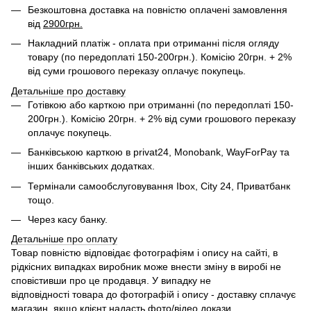
Безкоштовна доставка на повністю оплачені замовлення
від
2900грн.
Накладний платіж - оплата при отриманні після огляду
товару (по передоплаті 150-200грн.). Комісію 20грн. + 2%
від суми грошового переказу оплачує покупець.
Детальніше про доставку
Готівкою або карткою при отриманні (по передоплаті 150-
200грн.). Комісію 20грн. + 2% від суми грошового переказу
оплачує покупець.
Банківською карткою в privat24, Monobank, WayForPay та
інших банківських додатках.
Термінали самообслуговування Ibox, City 24, Приватбанк
тощо.
Через касу банку.
Детальніше про оплату
Товар повністю відповідає фотографіям і опису на сайті, в
рідкісних випадках виробник може внести зміну в виробі не
сповістивши про це продавця. У випадку не
відповідності товара до фотографій і опису - доставку сплачує
магазин, якщо клієнт надасть фото/відео докази