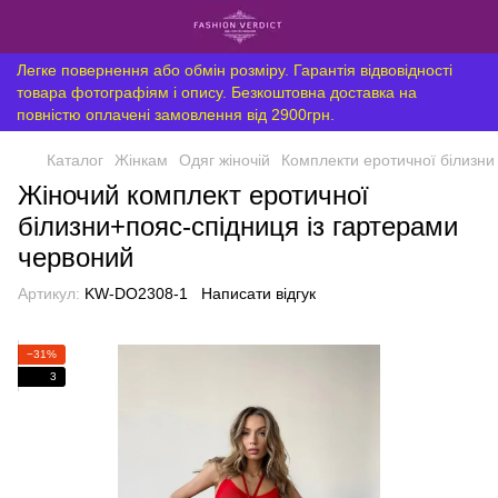
Легке повернення або обмін розміру. Гарантія відвовідності
товара фотографіям і опису. Безкоштовна доставка на
повністю оплачені замовлення від 2900грн.
Каталог
Жінкам
Одяг жіночій
Комплекти еротичної білизни 
Жіночий комплект еротичної
білизни+пояс-спідниця із гартерами
червоний
Артикул:
KW-DO2308-1
Написати відгук
−31%
3