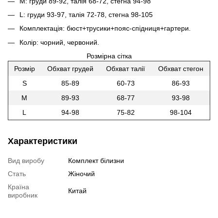
М: груди 89-92, талія 68-72, стегна 94-98
L: груди 93-97, талія 72-78, стегна 98-105
Комплектація: бюст+трусики+пояс-спідниця+гартери.
Колір: чорний, червоний.
Розмірна сітка
Розмір
Обхват грудей
Обхват талії
Обхват стегон
S
85-89
60-73
86-93
M
89-93
68-77
93-98
L
94-98
75-82
98-104
Характеристики
Вид виробу
Комплект білизни
Стать
Жіночий
Країна
Китай
виробник