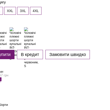
дягу
L
XXL
3XL
4XL
упити
В кредит
Замовити швидко
МИ
67 грн
3
Шорти