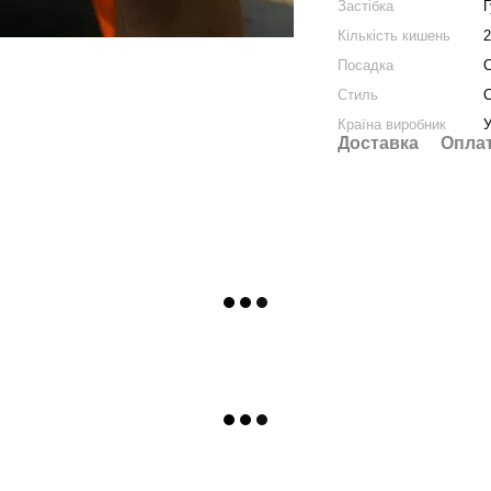
Застібка
Г
Кількість кишень
Посадка
Стиль
C
Країна виробник
У
Доставка
Опла