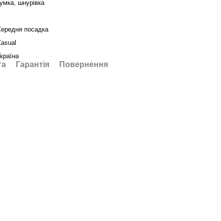
умка, шнурівка
2
Середня посадка
asual
країна
та
Гарантія
Повернення