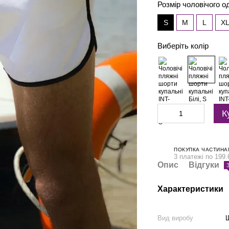
Розмір чоловічого о
S
M
L
X
Виберіть колір
К
ПОКУПКА ЧАСТИНА
3 платежі по 199.
Опис
Відгуки
Характеристики
Вид виробу