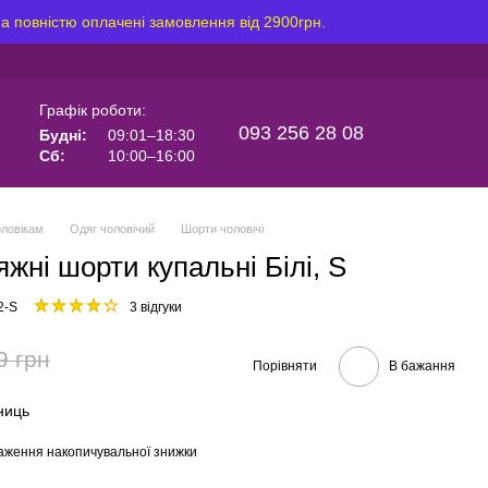
на повністю оплачені замовлення від 2900грн.
Графік роботи:
093 256 28 08
Будні:
09:01–18:30
Сб:
10:00–16:00
ловікам
Одяг чоловічий
Шорти чоловічі
яжні шорти купальні Білі, S
2-S
3 відгуки
9 грн
Порівняти
В бажання
иниць
аження накопичувальної знижки