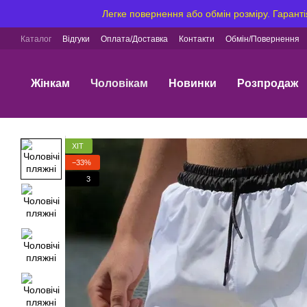
Перейти до основного контенту
Легке повернення або обмін розміру. Гаранті
Каталог
Відгуки
Оплата/Доставка
Контакти
Обмін/Повернення
Жінкам
Чоловікам
Новинки
Розпродаж
ХІТ
−33%
3