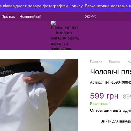
я відвовідності товара фотографіям і опису. Безкоштовна доставка 
Укр
Рус
Про нас
Новини/Акції
Головна
Каталог
Чо
Чоловічі пл
Артикул: INT-159040884
599 грн
89
В наявності
Оптові ціни від 2 од
Ввійти
для відобр
%