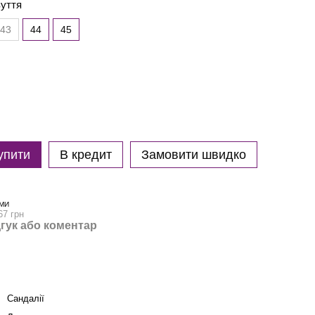
зуття
43
44
45
упити
В кредит
Замовити швидко
МИ
67 грн
гук або коментар
Сандалії