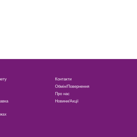
нету
Контакти
Обмін/Повернення
Про нас
авка
Новини/Акції
ежах