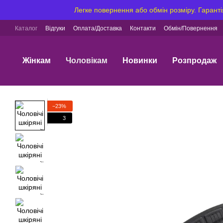
Перейти до основного контенту
Легке повернення або обмін розміру. Гаранті
Каталог
Відгуки
Оплата/Доставка
Контакти
Обмін/Повернення
Жінкам
Чоловікам
Новинки
Розпродаж
−23%
3