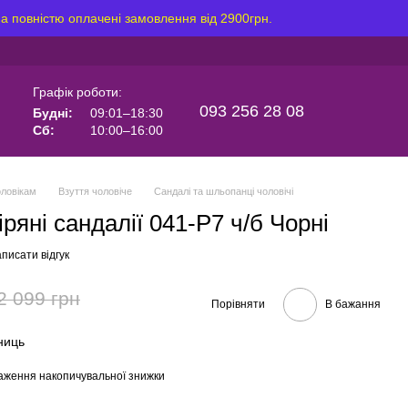
на повністю оплачені замовлення від 2900грн.
Графік роботи:
093 256 28 08
Будні:
09:01–18:30
Сб:
10:00–16:00
ловікам
Взуття чоловіче
Сандалі та шльопанці чоловічі
іряні сандалії 041-Р7 ч/б Чорні
писати відгук
2 099 грн
Порівняти
В бажання
иниць
аження накопичувальної знижки