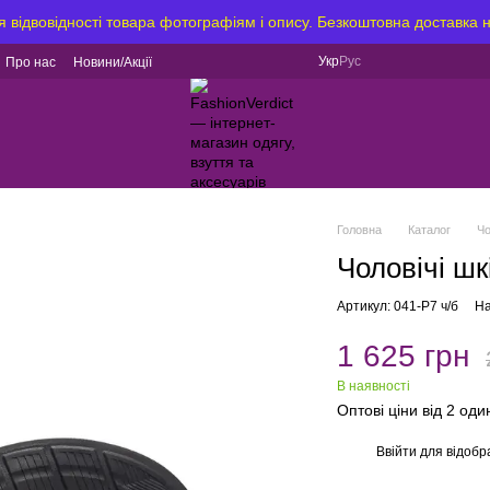
я відвовідності товара фотографіям і опису. Безкоштовна доставка 
Укр
Рус
Про нас
Новини/Акції
Головна
Каталог
Чо
Чоловічі шк
Артикул: 041-Р7 ч/б
На
1 625 грн
В наявності
Оптові ціни від 2 од
Ввійти
для відобр
%