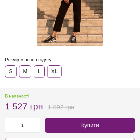
Розмір жіночого одягу
S
M
L
XL
В наявності
1 527 грн
1 592 грн
Купити