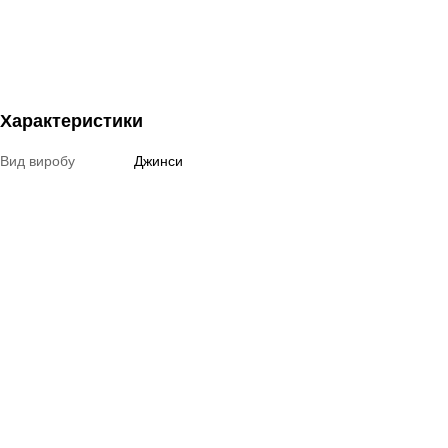
Характеристики
Вид виробу
Джинси
Матеріал
Принтований трикотаж із люрексом
Сезон
Осінь, зима, весна
Стиль
Ошатний
Країна виробник
Україна
Відгуки