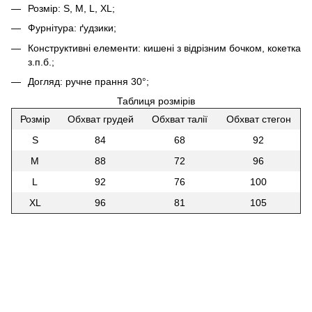
Розмір: S, M, L, XL;
Фурнітура: ґудзики;
Конструктивні елементи: кишені з відрізним бочком, кокетка
з.п.б.;
Догляд: ручне прання 30°;
Таблиця розмірів
Розмір
Обхват грудей
Обхват талії
Обхват стегон
S
84
68
92
M
88
72
96
L
92
76
100
XL
96
81
105