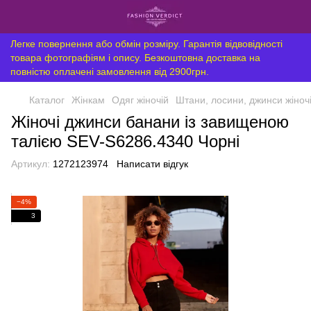
Легке повернення або обмін розміру. Гарантія відвовідності
товара фотографіям і опису. Безкоштовна доставка на
повністю оплачені замовлення від 2900грн.
Каталог
Жінкам
Одяг жіночій
Штани, лосини, джинси жіноч
Жіночі джинси банани із завищеною
талією SEV-S6286.4340 Чорні
Артикул:
1272123974
Написати відгук
−4%
3