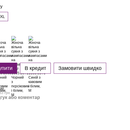
гу
XL
упити
В кредит
Замовити швидко
МИ
33 грн
гук або коментар