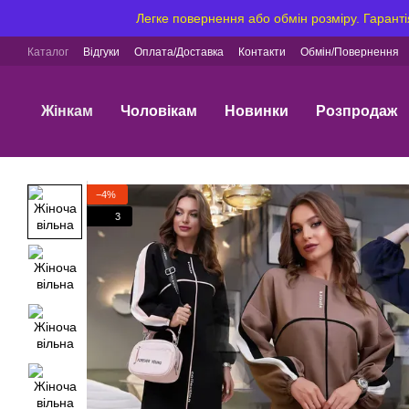
Перейти до основного контенту
Легке повернення або обмін розміру. Гаранті
Каталог
Відгуки
Оплата/Доставка
Контакти
Обмін/Повернення
Жінкам
Чоловікам
Новинки
Розпродаж
−4%
3