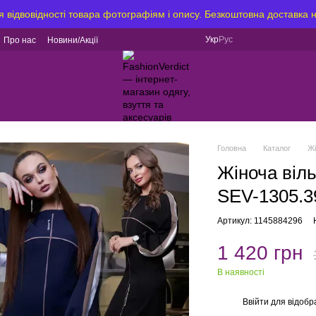
я відвовідності товара фотографіям і опису. Безкоштовна доставка 
Укр
Рус
Про нас
Новини/Акції
Головна
Каталог
Ж
Жіноча віл
SEV-1305.3
Артикул: 1145884296
1 420 грн
В наявності
Ввійти
для відобр
%