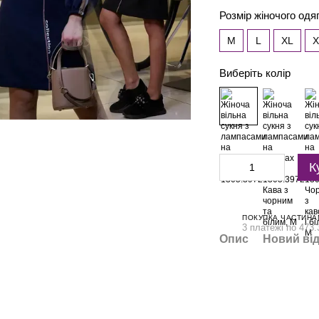
Розмір жіночого одя
M
L
XL
X
Виберіть колір
К
ПОКУПКА ЧАСТИНА
3 платежі по 473.
Опис
Новий від