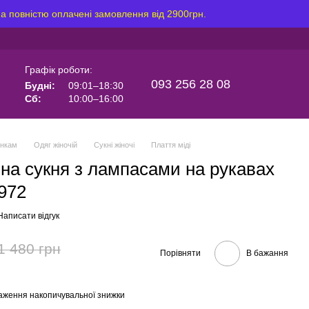
на повністю оплачені замовлення від 2900грн.
Графік роботи:
093 256 28 08
Будні:
09:01–18:30
Сб:
10:00–16:00
інкам
Одяг жіночій
Сукні жіночі
Плаття міді
ьна сукня з лампасами на рукавах
972
Написати відгук
1 480 грн
Порівняти
В бажання
аження накопичувальної знижки