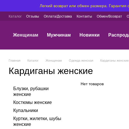
Перейти к основному контенту
Легкий возврат или обмен размера. Гарантия
Каталог
Отзывы
Оплата/Доставка
Контакты
Обмен/Возврат
О
Женщинам
Мужчинам
Новинки
Распрод
Главная
Каталог
Женщинам
Одежда женская
Кардиганы женские
Кардиганы женские
Нет товаров
Блузки, рубашки
женские
Костюмы женские
Купальники
Куртки, жилетки, шубы
женские