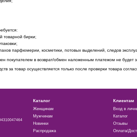
делия;
ребуется:
й товарной бирки;
паковки;
апахов парфюмерии, косметики, потовых выделений, следов эксплу
лен покупателем в возврат/обмен наложенным платежом не будет з
ств за товар осуществляется только после проверки товара согласн
Каталог
Клиентам
Женщинам
Вход в личн
Мужчинам
Каталог
004310047464
Новинки
Отзывы
Распродажа
Оплата/Дост