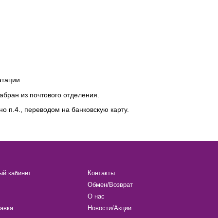
атации.
абран из почтового отделения.
о п.4., переводом на банковскую карту.
ый кабинет
Контакты
Обмен/Возврат
О нас
авка
Новости/Акции