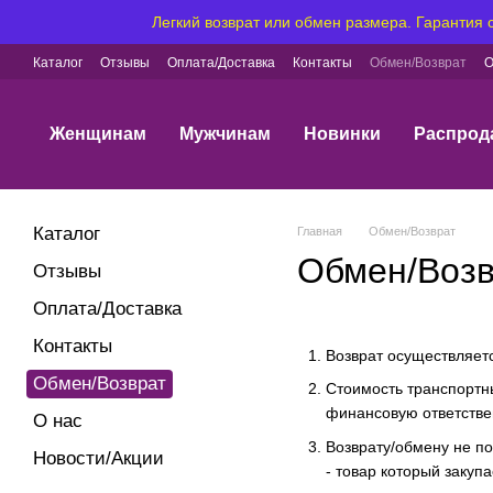
Перейти к основному контенту
Легкий возврат или обмен размера. Гарантия
Каталог
Отзывы
Оплата/Доставка
Контакты
Обмен/Возврат
О
Женщинам
Мужчинам
Новинки
Распрод
Каталог
Главная
Обмен/Возврат
Обмен/Возв
Отзывы
Оплата/Доставка
Контакты
Возврат осуществляетс
Обмен/Возврат
Стоимость транспортны
финансовую ответствен
О нас
Возврату/обмену не п
Новости/Акции
- товар который закупа