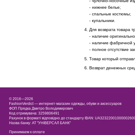
- чулочно-носочные из
- нижнее белье;
- спальные костюмы;
- купальники.
Для возврата товара т
- наличие оригинально
- наличие фабричной у
- полное отсутствие з
Товар который отправ
Возврат денежных сред
© 2016—2026
FashionVerdict — интернет-магазин одежды, обуви и аксессуаров
ФОП Прядка Дмитро Володимирович
Код отримувача: 3259806491
Рахунок в форматі відповідно до стандарту IBAN: UA323220010000026
Назва банку: АТ "УНІВЕРСАЛ БАНК"
Принимаем к оплате