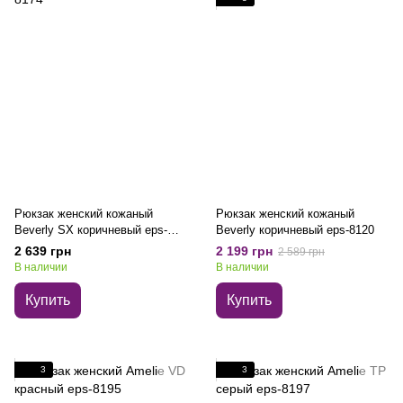
Рюкзак женский кожаный
Рюкзак женский кожаный
Beverly SX коричневый eps-
Beverly коричневый eps-8120
8174
2 639 грн
2 199 грн
2 589 грн
В наличии
В наличии
Купить
Купить
3
3