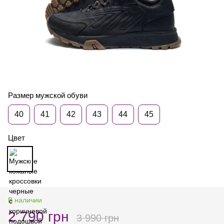
Размер мужской обуви
40
41
42
43
44
45
Цвет
В наличии
2 790 грн
3 990 грн