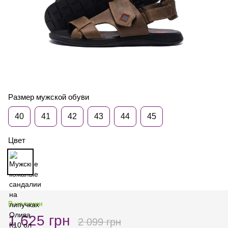
Размер мужской обуви
40
41
42
43
44
45
Цвет
В наличии
1 625 грн
2 099 грн