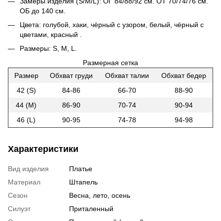
Замеры изделия (S/M/L): ОГ 84/88/92 см. ОТ 70/74/76 см.
ОБ до 140 см.
Цвета: голубой, хаки, чёрный с узором, белый, чёрный с
цветами, красный .
Размеры: S, M, L.
Размерная сетка
Размер
Обхват груди
Обхват талии
Обхват бедер
42 (S)
84-86
66-70
88-90
44 (M)
86-90
70-74
90-94
46 (L)
90-95
74-78
94-98
Характеристики
Вид изделия
Платье
Материал
Штапель
Сезон
Весна, лето, осень
Силуэт
Приталенный