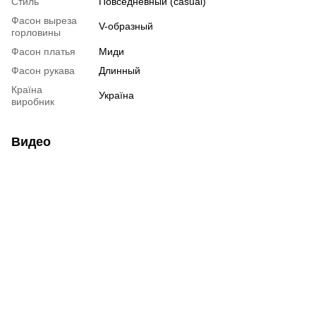
Стиль
Повседневный (casual)
Фасон выреза
V-образный
горловины
Фасон платья
Миди
Фасон рукава
Длинный
Країна
Україна
виробник
Видео