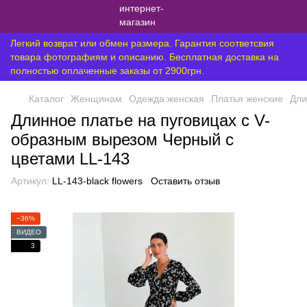
Легкий возврат или обмен размера. Гарантия соответсвия
товара фотографиям и описанию. Бесплатная доставка на
полностью оплаченные заказы от 2900грн.
Каталог
Женщинам
Одежда женская
Платья женские
Дли
Длинное платье на пуговицах с V-
образным вырезом Черный с
цветами LL-143
Артикул:
LL-143-black flowers
Оставить отзыв
−36%
ВИДЕО
3