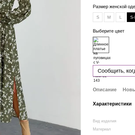
Размер женской о
S
M
L
S-
Выберите цвет
Сообщить, ког
Описание
Новы
Характеристики
Вид изделия
Материал