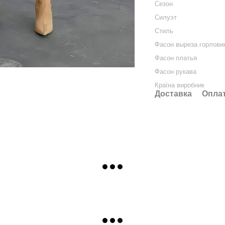
Сезон
Силуэт
Стиль
Фасон выреза горлови
Фасон платья
Фасон рукава
Країна виробник
Доставка
Опла