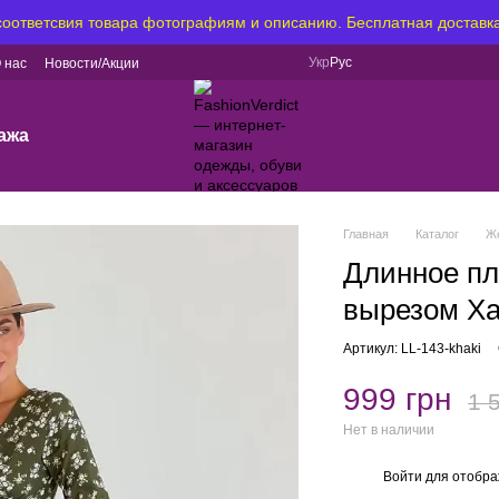
 соответсвия товара фотографиям и описанию. Бесплатная доставка
Укр
Рус
 нас
Новости/Акции
ажа
Главная
Каталог
Ж
Длинное пл
вырезом Ха
Артикул: LL-143-khaki
999 грн
1 
Нет в наличии
Войти
для отобра
%