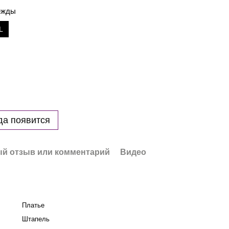
дежды
L
да появится
й отзыв или комментарий
Видео
Платье
Штапель