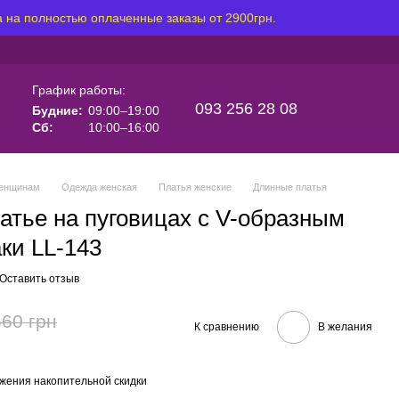
 на полностью оплаченные заказы от 2900грн.
График работы:
093 256 28 08
Будние:
09:00–19:00
Сб:
10:00–16:00
енщинам
Одежда женская
Платья женские
Длинные платья
атье на пуговицах с V-образным
ки LL-143
Оставить отзыв
560 грн
К сравнению
В желания
жения накопительной скидки