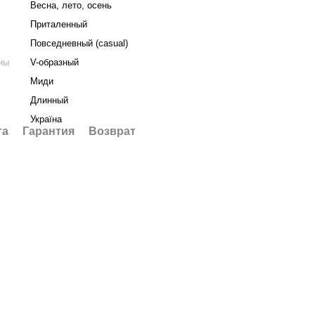
Весна, лето, осень
Приталенный
Повседневный (casual)
ны
V-образный
Миди
Длинный
Україна
та
Гарантия
Возврат