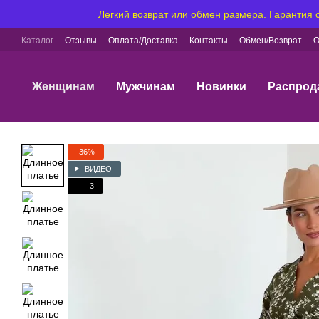
Перейти к основному контенту
Легкий возврат или обмен размера. Гарантия
Каталог
Отзывы
Оплата/Доставка
Контакты
Обмен/Возврат
О
Женщинам
Мужчинам
Новинки
Распрод
−36%
ВИДЕО
3