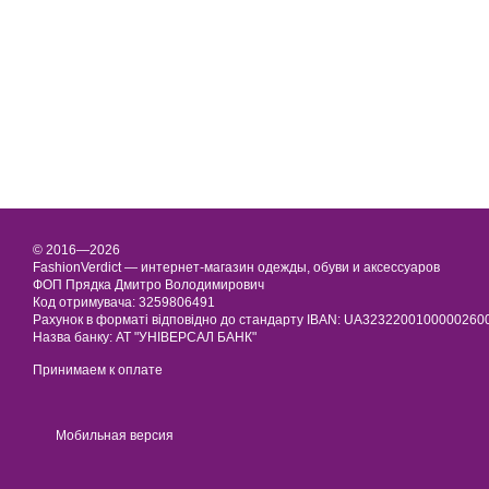
© 2016—2026
FashionVerdict — интернет-магазин одежды, обуви и аксессуаров
ФОП Прядка Дмитро Володимирович
Код отримувача: 3259806491
Рахунок в форматі відповідно до стандарту IBAN: UA323220010000026
Назва банку: АТ "УНІВЕРСАЛ БАНК"
Принимаем к оплате
Мобильная версия