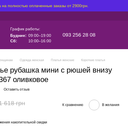
 на полностью оплаченные заказы от 2900грн.
График работы:
093 256 28 08
Будние:
09:00–19:00
Сб:
10:00–16:00
енщинам
Одежда женская
Платья женские
Короткие платья
тье рубашка мини с рюшей внизу
367 оливковое
Оставить отзыв
1 618 грн
К сравнению
В желания
жения накопительной скидки