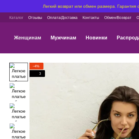
Перейти к основному контенту
Легкий возврат или обмен размера. Гарантия
Каталог
Отзывы
Оплата/Доставка
Контакты
Обмен/Возврат
О
Женщинам
Мужчинам
Новинки
Распрод
−4%
3