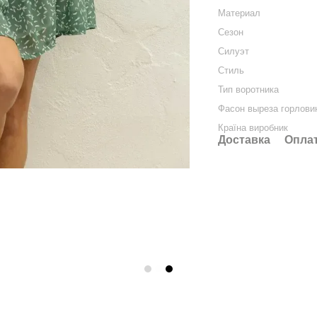
Материал
Сезон
Силуэт
Стиль
Тип воротника
Фасон выреза горлови
Країна виробник
Доставка
Опла