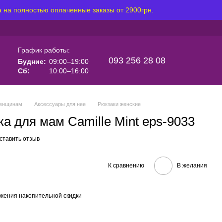
 на полностью оплаченные заказы от 2900грн.
График работы:
093 256 28 08
Будние:
09:00–19:00
Сб:
10:00–16:00
енщинам
Аксессуары для нее
Рюкзаки женские
а для мам Camille Mint eps-9033
ставить отзыв
К сравнению
В желания
жения накопительной скидки