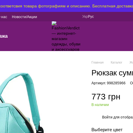
 соответсвия товара фотографиям и описанию. Бесплатная доставка
Укр
Рус
 нас
Новости/Акции
ажа
Главная
Каталог
Ж
Рюкзак сумк
Артикул: 998285966
О
773 грн
В наличии
Войти
для отобра
%
Выберите цвет