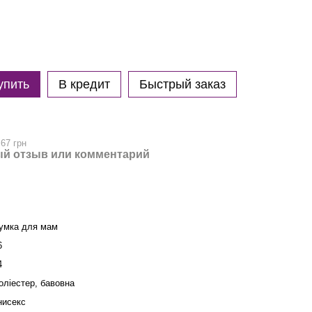
упить
В кредит
Быстрый заказ
.67 грн
й отзыв или комментарий
умка для мам
6
4
оліестер, бавовна
нисекс