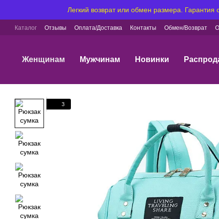
Перейти к основному контенту
Легкий возврат или обмен размера. Гарантия
Каталог
Отзывы
Оплата/Доставка
Контакты
Обмен/Возврат
О
Женщинам
Мужчинам
Новинки
Распрод
3