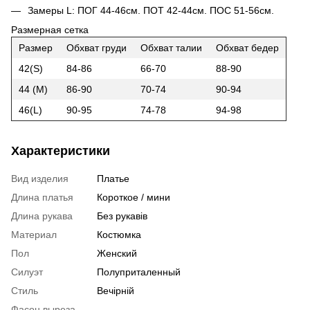
Замеры L: ПОГ 44-46см. ПОТ 42-44см. ПОС 51-56см.
Размерная сетка
Размер
Обхват груди
Обхват талии
Обхват бедер
42(S)
84-86
66-70
88-90
44 (M)
86-90
70-74
90-94
46(L)
90-95
74-78
94-98
Характеристики
Вид изделия
Платье
Длина платья
Короткое / мини
Длина рукава
Без рукавів
Материал
Костюмка
Пол
Женский
Силуэт
Полуприталенный
Стиль
Вечірній
Фасон выреза