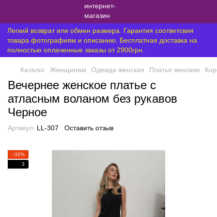
Легкий возврат или обмен размера. Гарантия соответсвия
товара фотографиям и описанию. Бесплатная доставка на
полностью оплаченные заказы от 2900грн.
Каталог
Женщинам
Одежда женская
Платья женские
Кор
Вечернее женское платье с
атласным воланом без рукавов
Черное
Артикул:
LL-307
Оставить отзыв
−32%
3