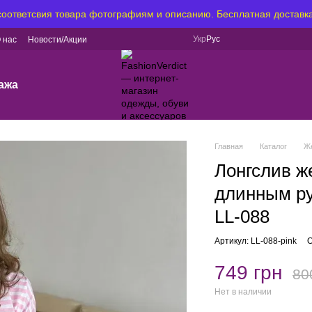
 соответсвия товара фотографиям и описанию. Бесплатная доставка
Укр
Рус
 нас
Новости/Акции
ажа
Главная
Каталог
Ж
Лонгслив ж
длинным ру
LL-088
Артикул: LL-088-pink
О
749 грн
80
Нет в наличии