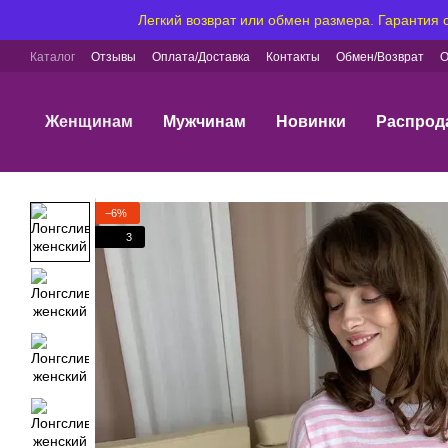
Перейти к основному контенту
Легкий возврат или обмен размера. Гарантия
Каталог
Отзывы
Оплата/Доставка
Контакты
Обмен/Возврат
О
Женщинам
Мужчинам
Новинки
Распрод
−6%
3