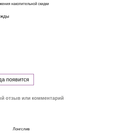
жения накопительной скидки
дежды
да появится
й отзыв или комментарий
Лонгслив