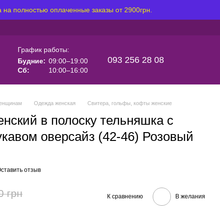
 на полностью оплаченные заказы от 2900грн.
График работы:
093 256 28 08
Будние:
09:00–19:00
Сб:
10:00–16:00
енщинам
Одежда женская
Свитера, гольфы, кофты женские
енский в полоску тельняшка с
кавом оверсайз (42-46) Розовый
ставить отзыв
0 грн
К сравнению
В желания