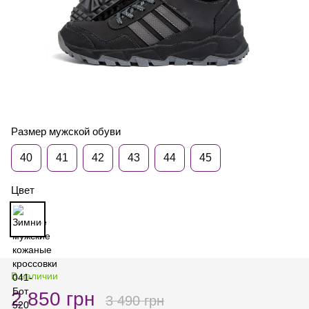
Размер мужской обуви
40
41
42
43
44
45
Цвет
В наличии
2 850 грн
3 490 грн