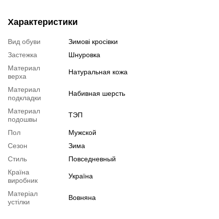
Характеристики
Вид обуви
Зимові кросівки
Застежка
Шнуровка
Материал
Натуральная кожа
верха
Материал
Набивная шерсть
подкладки
Материал
ТЭП
подошвы
Пол
Мужской
Сезон
Зима
Стиль
Повседневный
Країна
Україна
виробник
Матеріал
Вовняна
устілки