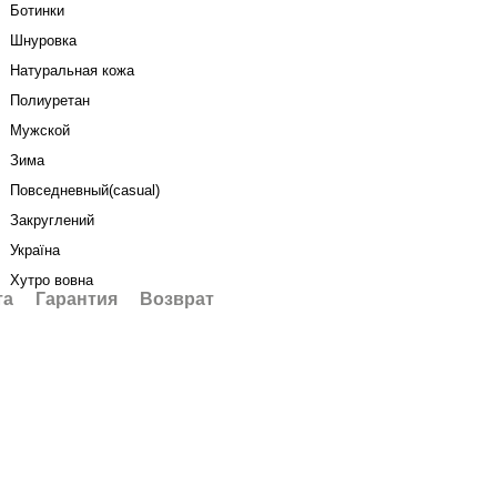
Ботинки
Шнуровка
Натуральная кожа
Полиуретан
Мужской
Зима
Повседневный(casual)
Закруглений
Україна
Хутро вовна
та
Гарантия
Возврат