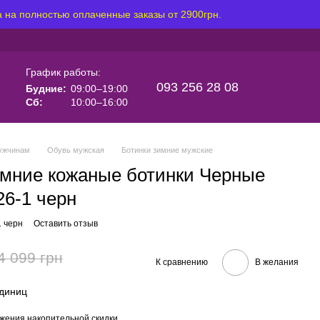
 на полностью оплаченные заказы от 2900грн.
График работы:
093 256 28 08
Будние:
09:00–19:00
Сб:
10:00–16:00
ужчинам
Обувь мужская
Ботинки зимние мужские
мние кожаные ботинки Черные
26-1 черн
1 черн
Оставить отзыв
4 099 грн
К сравнению
В желания
единиц
жения накопительной скидки