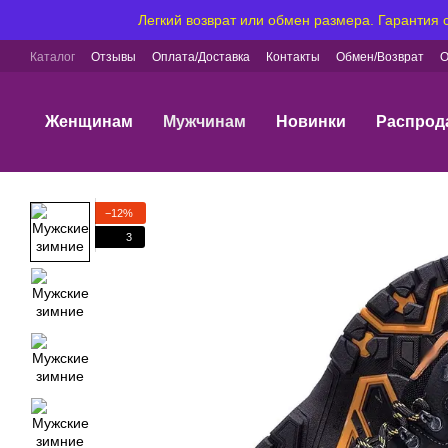
Перейти к основному контенту
Легкий возврат или обмен размера. Гарантия
Каталог
Отзывы
Оплата/Доставка
Контакты
Обмен/Возврат
О
Женщинам
Мужчинам
Новинки
Распрод
−12%
3