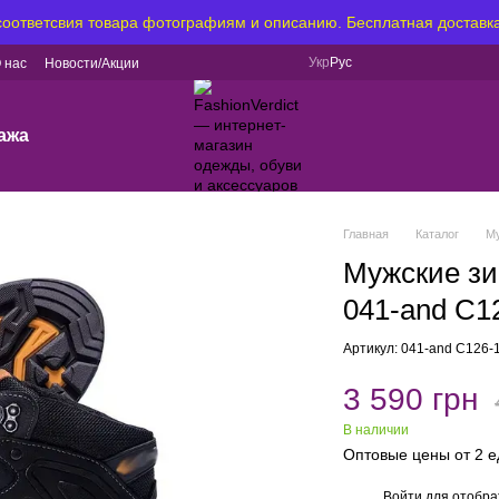
 соответсвия товара фотографиям и описанию. Бесплатная доставка
Укр
Рус
 нас
Новости/Акции
ажа
Главная
Каталог
М
Мужские зи
041-and C1
Артикул: 041-and C126-
3 590 грн
В наличии
Оптовые цены от 2 
Войти
для отобра
%