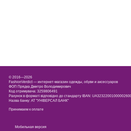
© 2016—2026
FashionVerdict — интернет-магазин одежды, обуви и аксессуаров
ФОП Прядка Дмитро Володимирович
Код отримувача: 3259806491
Рахунок в форматі відповідно до стандарту IBAN: UA323220010000026
Назва банку: АТ "УНІВЕРСАЛ БАНК"
Принимаем к оплате
Мобильная версия