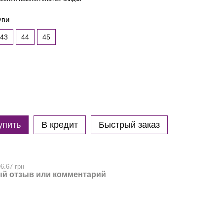
уви
43
44
45
упить
В кредит
Быстрый заказ
6.67 грн
й отзыв или комментарий