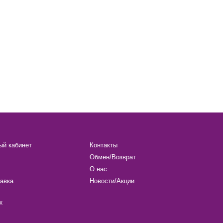
ый кабинет
Контакты
Обмен/Возврат
О нас
авка
Новости/Акции
х