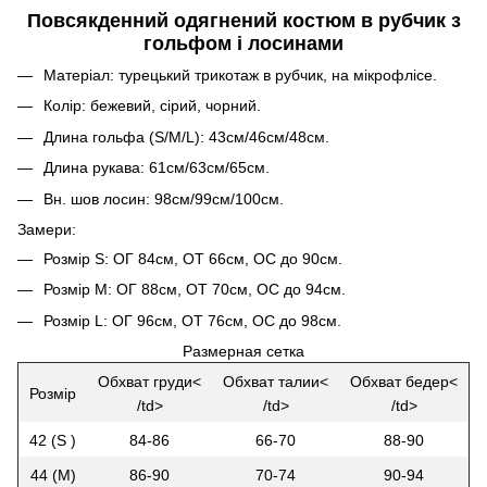
Повсякденний одягнений костюм в рубчик з
гольфом і лосинами
Матеріал: турецький трикотаж в рубчик, на мікрофлісе.
Колір: бежевий, сірий, чорний.
Длина гольфа (S/M/L): 43см/46см/48см.
Длина рукава: 61см/63см/65см.
Вн. шов лосин: 98см/99см/100см.
Замери:
Розмір S: ОГ 84см, ОТ 66см, ОС до 90см.
Розмір М: ОГ 88см, ОТ 70см, ОС до 94см.
Розмір L: ОГ 96см, ОТ 76см, ОС до 98см.
Размерная сетка
Обхват груди<
Обхват талии<
Обхват бедер<
Розмір
/td>
/td>
/td>
42 (S )
84-86
66-70
88-90
44 (М)
86-90
70-74
90-94